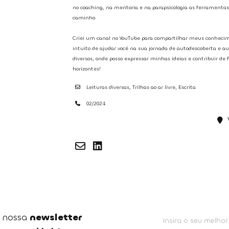
no coaching, na mentoria e na parapsicologia as ferramenta
caminho.
Criei um canal no YouTube para compartilhar meus conhecime
intuito de ajudar você na sua jornada de autodescoberta e a
diversos, onde posso expressar minhas ideias e contribuir de 
horizontes!
Leituras diversas, Trilhas ao ar livre, Escrita
02/2024
a nossa
newsletter