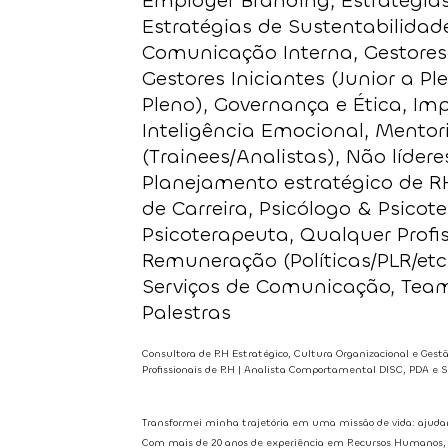
Employer Branding, Estratégias
Estratégias de Sustentabilidad
Comunicação Interna, Gestores 
Gestores Iniciantes (Junior a Ple
Pleno), Governança e Ética, Im
Inteligência Emocional, Mentori
(Trainees/Analistas), Não lídere
Planejamento estratégico de RH
de Carreira, Psicólogo & Psicot
Psicoterapeuta, Qualquer Profis
Remuneração (Políticas/PLR/et
Serviços de Comunicação, Team
Palestras
Consultora de RH Estratégico, Cultura Organizacional e Gest
Profissionais de RH | Analista Comportamental DISC, PDA e So
Transformei minha trajetória em uma missão de vida: ajuda
Com mais de 20 anos de experiência em Recursos Humanos, 