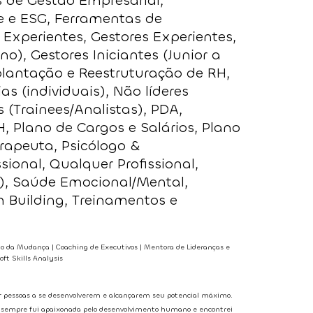
 de Gestão Empresarial,
e e ESG, Ferramentas de
Experientes, Gestores Experientes,
no), Gestores Iniciantes (Junior a
plantação e Reestruturação de RH,
as (individuais), Não líderes
s (Trainees/Analistas), PDA,
, Plano de Cargos e Salários, Plano
erapeuta, Psicólogo &
sional, Qualquer Profissional,
c), Saúde Emocional/Mental,
 Building, Treinamentos e
ão da Mudança | Coaching de Executivos | Mentora de Lideranças e
ft Skills Analysis
r pessoas a se desenvolverem e alcançarem seu potencial máximo.
sempre fui apaixonada pelo desenvolvimento humano e encontrei