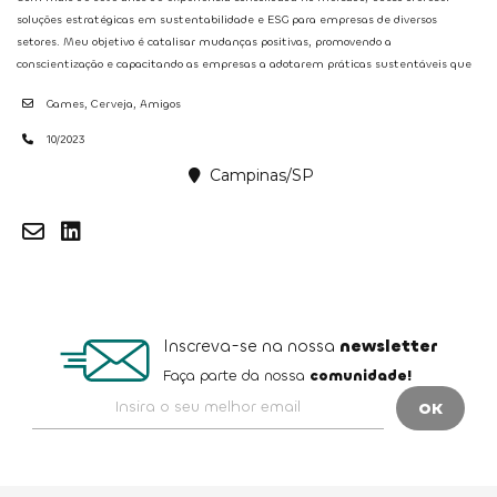
soluções estratégicas em sustentabilidade e ESG para empresas de diversos
setores. Meu objetivo é catalisar mudanças positivas, promovendo a
conscientização e capacitando as empresas a adotarem práticas sustentáveis que
beneficiem não apenas o meio ambiente, mas também contribuam para sua
Games, Cerveja, Amigos
lucratividade e responsabilidade social corporativa.
10/2023
Campinas/SP
Inscreva-se na nossa
newsletter
Faça parte da nossa
comunidade!